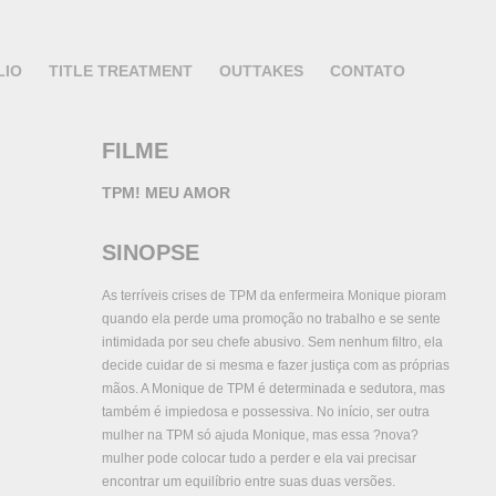
LIO
TITLE TREATMENT
OUTTAKES
CONTATO
FILME
TPM! MEU AMOR
SINOPSE
As terríveis crises de TPM da enfermeira Monique pioram
quando ela perde uma promoção no trabalho e se sente
intimidada por seu chefe abusivo. Sem nenhum filtro, ela
decide cuidar de si mesma e fazer justiça com as próprias
mãos. A Monique de TPM é determinada e sedutora, mas
também é impiedosa e possessiva. No início, ser outra
mulher na TPM só ajuda Monique, mas essa ?nova?
mulher pode colocar tudo a perder e ela vai precisar
encontrar um equilíbrio entre suas duas versões.