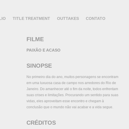
LIO
TITLE TREATMENT
OUTTAKES
CONTATO
FILME
PAIXÃO E ACASO
SINOPSE
No primeiro dia do ano, muitos personagens se encontram
em uma luxuosa casa de campo nos arredores do Rio de
Janeiro. Do amanhecer até o fim da noite, todos enfrentam
suas crises e limitações. Procurando um sentido para suas
vidas, eles aproveitam esse encontro e chegam à
conclusão que o mundo não vai acabar e a vida segue.
CRÉDITOS