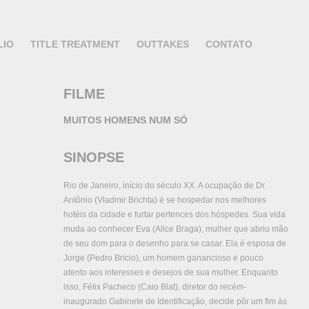
LIO
TITLE TREATMENT
OUTTAKES
CONTATO
FILME
MUITOS HOMENS NUM SÓ
SINOPSE
Rio de Janeiro, início do século XX. A ocupação de Dr.
Antônio (Vladmir Brichta) é se hospedar nos melhores
hotéis da cidade e furtar pertences dos hóspedes. Sua vida
muda ao conhecer Eva (Alice Braga), mulher que abriu mão
de seu dom para o desenho para se casar. Ela é esposa de
Jorge (Pedro Brício), um homem ganancioso e pouco
atento aos interesses e desejos de sua mulher. Enquanto
isso, Félix Pacheco (Caio Blat), diretor do recém-
inaugurado Gabinete de Identificação, decide pôr um fim às