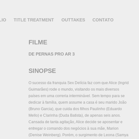
LIO
TITLE TREATMENT
OUTTAKES
CONTATO
FILME
DE PERNAS PRO AR 3
SINOPSE
O sucesso da franquia Sex Delícia faz com que Alice (Ingrid
Guimarães) rode o mundo, visitando os mais diversos
países em uma correria interminável. Sem tempo para se
dedicar à família, quem assume a casa é seu marido João
(Bruno Garcia), que cuida dos filhos Paulinho (Eduardo
Mello) e Clarinha (Duda Batista), de apenas seis anos.
Cansada de tanta agitação, Alice decide se aposentar e
entregar o comando dos negócios à sua mãe, Marion
(Denise Weinberg). Porém, o surgimento de Leona (Samya